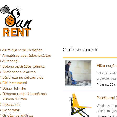
Citi instrumenti
Alumīnija torņi un trepes
Armatūras apstrādes iekārtas
Autoceltņi
Flīžu noņē
Betona apstrādes tehnika
Blietēšanas iekārtas
BS 75 ir jaudī
Būvgružu novadcaurules
projektiem gan
Citi instrumenti
garantē izturī
Platums: 50 c
Dārza Tehniku
Dimanta urbji -Urbmašīnas
Palešu rati 
28mm-300mm
Eskavatori
Viegli uzpumpē
Ģeneratori
palešu ratiņu
Griešanas iekārtas