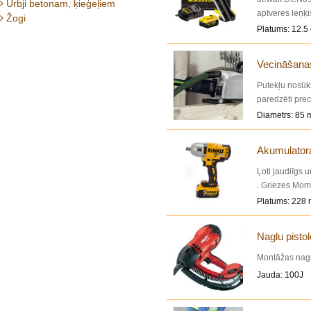
Urbji betonam, ķieģeļiem
aptveres leņķ
Žogi
kapacitāte 55 
Platums: 12.5
Komplektā 2 
Vecināšana
Putekļu nosūk
paredzēti prec
Aizsardzība n
Diametrs: 85 
temperatūru u
trim operācijā
Akumulator
Ļoti jaudiīgs 
. Griezes Mo
Platums: 228 
Naglu pisto
Montāžas nagl
Jauda: 100J