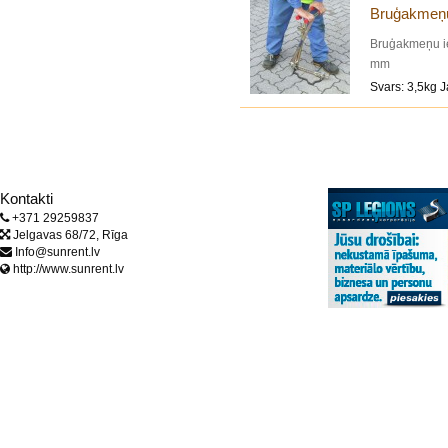
Bruģakmeņu
Bruģakmeņu ie
mm
Svars: 3,5kg
Kontakti
+371 29259837
Jelgavas 68/72, Rīga
Info@sunrent.lv
http://www.sunrent.lv