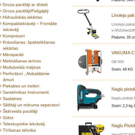
Platums: 540 
Groza pacēlāji ar dīsteli
Groza pacēlāji/Pašgājēji
Linoleja pa
Hidrauliskās iekārtas
Kompaktiekrāvēji – Frontālie
Linoleja paka
iekrāvēji
v=iRZv5woDtN
Kompresori
Platums: 35 c
Krāsošanas ,špaktelēšanas
iekārtas
VAKUMA C
Mēraparāti
Metināšanas ierīces
GB 500
Moduļveida mājiņas
Svars: 48 KG
Perforātori , Atskaldāmie
āmuri
Piekabes un treileri
Naglu pisto
Santehnikas Instrumenti
Sastatnes
Naglu pistole
Sildītāji un mitruma seperatori
Svars: 2,3 kg 
Šķērveida pacēlāji
Sūkņi
Teleskopiskie iekrāvēji
Naglu Pisto
Tīrīšanas tehnika
dewalt DCN692