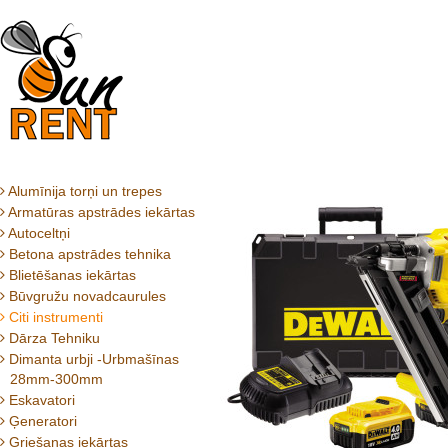
Alumīnija torņi un trepes
Armatūras apstrādes iekārtas
Autoceltņi
Betona apstrādes tehnika
Blietēšanas iekārtas
Būvgružu novadcaurules
Citi instrumenti
Dārza Tehniku
Dimanta urbji -Urbmašīnas
28mm-300mm
Eskavatori
Ģeneratori
Griešanas iekārtas