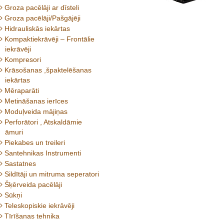
Groza pacēlāji ar dīsteli
Groza pacēlāji/Pašgājēji
Hidrauliskās iekārtas
Kompaktiekrāvēji – Frontālie
iekrāvēji
Kompresori
Krāsošanas ,špaktelēšanas
iekārtas
Mēraparāti
Metināšanas ierīces
Moduļveida mājiņas
Perforātori , Atskaldāmie
āmuri
Piekabes un treileri
Santehnikas Instrumenti
Sastatnes
Sildītāji un mitruma seperatori
Šķērveida pacēlāji
Sūkņi
Teleskopiskie iekrāvēji
Tīrīšanas tehnika