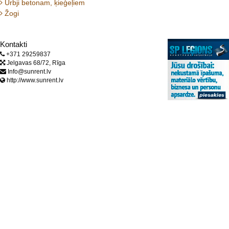
Urbji betonam, ķieģeļiem
Žogi
Kontakti
+371 29259837
Jelgavas 68/72, Rīga
Info@sunrent.lv
http://www.sunrent.lv