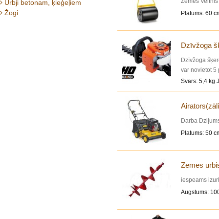
Zemes Veltnis
Urbji betonam, ķieģeļiem
Žogi
Platums: 60 c
Dzīvžoga š
Dzīvžoga šķer
var novietot 5 
Svars: 5,4 kg J
Airators(zāli
Darba Dziļum
Platums: 50 c
Zemes urbi
iespeams izurb
Augstums: 10