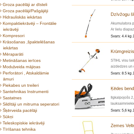
Groza pacēlāji ar dīsteli
pretvibrācijas
Groza pacēlāji/Pašgājēji
Dzīvžogu š
Hidrauliskās iekārtas
Kompaktiekrāvēji – Frontālie
Akumulatora p
iekrāvēji
Ar lielu diapa
Kompresori
regulējams ve
Svars: 4.4 kg 
griezēja slied
Krāsošanas ,špaktelēšanas
iekārtas
Krūmgreizis
Mēraparāti
Metināšanas ierīces
STIHL visu lai
Moduļveida mājiņas
aizdedzes un 
dzinējs ar zem
Perforātori , Atskaldāmie
Svars: 8.5 kg 
krūmgriezis ir
āmuri
Piekabes un treileri
Ķēdes bend
Santehnikas Instrumenti
Sastatnes
Ilgkalpojošs 2
lauksaimnieki
Sildītāji un mitruma seperatori
degvielas pat
Šķērveida pacēlāji
Svars: 5,6 kg 
iekļauto STIHL
Sūkņi
Teleskopiskie iekrāvēji
Zemes Velt
Tīrīšanas tehnika