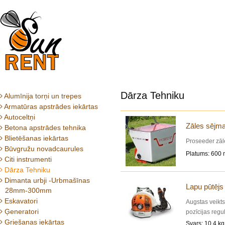
Dārza Tehniku
Alumīnija torņi un trepes
Armatūras apstrādes iekārtas
Autoceltņi
Zāles sējm
Betona apstrādes tehnika
Blietēšanas iekārtas
Proseeder zāl
Būvgružu novadcaurules
Platums: 600 
Citi instrumenti
Dārza Tehniku
Dimanta urbji -Urbmašīnas
Lapu pūtēj
28mm-300mm
Eskavatori
Augstas veikts
Ģeneratori
pozīcijas reg
Griešanas iekārtas
piemērots, lai
Svars: 10.4 kg