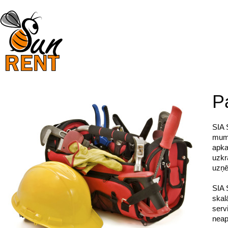
P
SIA 
mums
apka
uzkr
uzņ
SIA 
skal
serv
neap