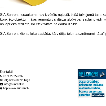
SIA Sunrent nosaukums nav izvēlēts nejauši, tiešā tulkojumā tas sk
konkrēto objektu, mājas remontu vai dārza izbūvi par saulainu vidi, ku
no iepriekš redzētā, kā efektivitātē, tā darba izpildē.
SIA Sunrent klientu loku sastāda, kā vidēja lieluma uzņēmumi, tā a
Kontakti
+371 29259837
Jelgavas 68/72, Rīga
Info@sunrent.lv
http://www.sunrent.lv