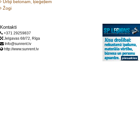
Urbji betonam, ķieģeļiem
Žogi
Kontakti
+371 29259837
Jelgavas 68/72, Rīga
Info@sunrent.lv
http://www.sunrent.lv