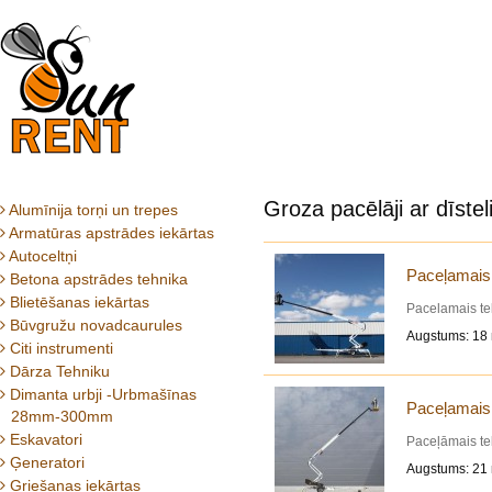
Groza pacēlāji ar dīstel
Alumīnija torņi un trepes
Armatūras apstrādes iekārtas
Autoceltņi
Paceļamais 
Betona apstrādes tehnika
Blietēšanas iekārtas
Pacelamais tel
Būvgružu novadcaurules
Augstums: 18 
Citi instrumenti
Dārza Tehniku
Dimanta urbji -Urbmašīnas
Paceļamais 
28mm-300mm
Eskavatori
Paceļāmais tel
Ģeneratori
Augstums: 21 
Griešanas iekārtas