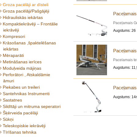
Groza pacēlāji ar dīsteli
Groza pacēlāji/Pašgājēji
Paceļamais 
Hidrauliskās iekārtas
Paceļamais Gr
Kompaktiekrāvēji – Frontālie
iekrāvēji
Augstums: 26 
Kompresori
Krāsošanas ,špaktelēšanas
iekārtas
Paceļamais 
Mēraparāti
Pacelamais tel
Metināšanas ierīces
Augstums: 11,
Moduļveida mājiņas
Perforātori , Atskaldāmie
āmuri
Piekabes un treileri
Paceļamais 
Santehnikas Instrumenti
Augstums: 14
Sastatnes
Sildītāji un mitruma seperatori
Šķērveida pacēlāji
Sūkņi
Teleskopiskie iekrāvēji
Tīrīšanas tehnika