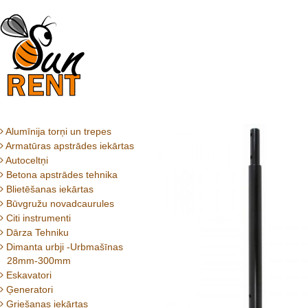
Alumīnija torņi un trepes
Armatūras apstrādes iekārtas
Autoceltņi
Betona apstrādes tehnika
Blietēšanas iekārtas
Būvgružu novadcaurules
Citi instrumenti
Dārza Tehniku
Dimanta urbji -Urbmašīnas
28mm-300mm
Eskavatori
Ģeneratori
Griešanas iekārtas