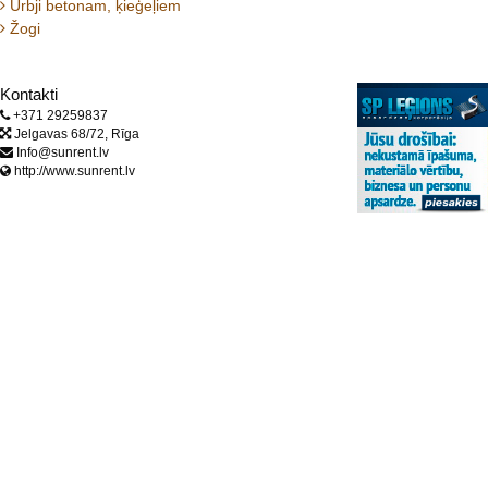
Urbji betonam, ķieģeļiem
Žogi
Kontakti
+371 29259837
Jelgavas 68/72, Rīga
Info@sunrent.lv
http://www.sunrent.lv