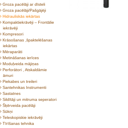
Groza pacēlāji ar dīsteli
Groza pacēlāji/Pašgājēji
Hidrauliskās iekārtas
Kompaktiekrāvēji – Frontālie
iekrāvēji
Kompresori
Krāsošanas ,špaktelēšanas
iekārtas
Mēraparāti
Metināšanas ierīces
Moduļveida mājiņas
Perforātori , Atskaldāmie
āmuri
Piekabes un treileri
Santehnikas Instrumenti
Sastatnes
Sildītāji un mitruma seperatori
Šķērveida pacēlāji
Sūkņi
Teleskopiskie iekrāvēji
Tīrīšanas tehnika