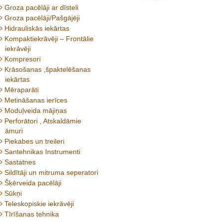
Groza pacēlāji ar dīsteli
Groza pacēlāji/Pašgājēji
Hidrauliskās iekārtas
Kompaktiekrāvēji – Frontālie
iekrāvēji
Kompresori
Krāsošanas ,špaktelēšanas
iekārtas
Mēraparāti
Metināšanas ierīces
Moduļveida mājiņas
Perforātori , Atskaldāmie
āmuri
Piekabes un treileri
Santehnikas Instrumenti
Sastatnes
Sildītāji un mitruma seperatori
Šķērveida pacēlāji
Sūkņi
Teleskopiskie iekrāvēji
Tīrīšanas tehnika