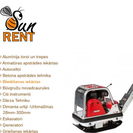
Alumīnija torņi un trepes
Armatūras apstrādes iekārtas
Autoceltņi
Betona apstrādes tehnika
Blietēšanas iekārtas
Būvgružu novadcaurules
Citi instrumenti
Dārza Tehniku
Dimanta urbji -Urbmašīnas
28mm-300mm
Eskavatori
Ģeneratori
Griešanas iekārtas