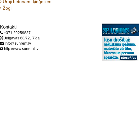
Urbji betonam, ķieģeļiem
Žogi
Kontakti
+371 29259837
Jelgavas 68/72, Rīga
Info@sunrent.lv
http://www.sunrent.lv