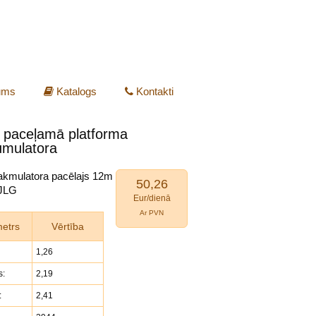
ums
Katalogs
Kontakti
paceļamā platforma
mulatora
akmulatora pacēlajs 12m
50,26
 JLG
Eur/dienā
Ar PVN
etrs
Vērtība
1,26
s:
2,19
:
2,41