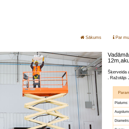
Sākums
Par m
Vadāmā 
12m,aku
Šķerveida 
. Ražotājs
Param
Platums:
Augstum
Diametrs