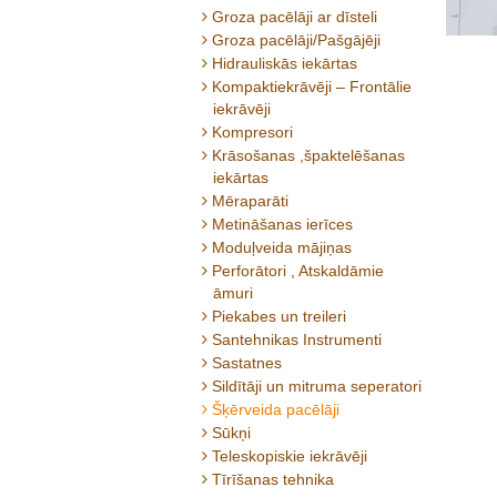
Groza pacēlāji ar dīsteli
Groza pacēlāji/Pašgājēji
Hidrauliskās iekārtas
Kompaktiekrāvēji – Frontālie
iekrāvēji
Kompresori
Krāsošanas ,špaktelēšanas
iekārtas
Mēraparāti
Metināšanas ierīces
Moduļveida mājiņas
Perforātori , Atskaldāmie
āmuri
Piekabes un treileri
Santehnikas Instrumenti
Sastatnes
Sildītāji un mitruma seperatori
Šķērveida pacēlāji
Sūkņi
Teleskopiskie iekrāvēji
Tīrīšanas tehnika