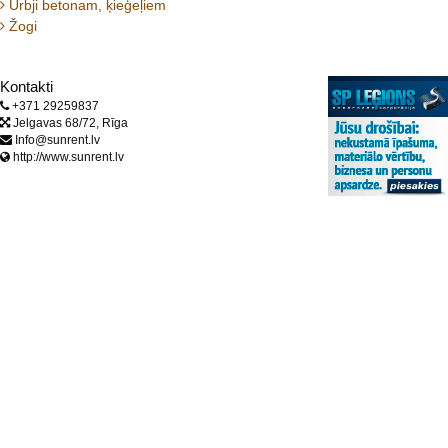
Urbji betonam, ķieģeļiem
Žogi
Kontakti
+371 29259837
Jelgavas 68/72, Rīga
Info@sunrent.lv
http://www.sunrent.lv