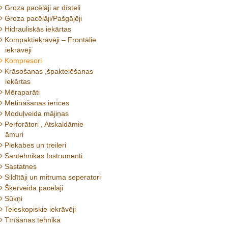
Groza pacēlāji ar dīsteli
Groza pacēlāji/Pašgājēji
Hidrauliskās iekārtas
Kompaktiekrāvēji – Frontālie
iekrāvēji
Kompresori
Krāsošanas ,špaktelēšanas
iekārtas
Mēraparāti
Metināšanas ierīces
Moduļveida mājiņas
Perforātori , Atskaldāmie
āmuri
Piekabes un treileri
Santehnikas Instrumenti
Sastatnes
Sildītāji un mitruma seperatori
Šķērveida pacēlāji
Sūkņi
Teleskopiskie iekrāvēji
Tīrīšanas tehnika