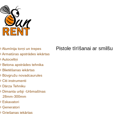
Pistole tīrīšanai ar smilšu
Alumīnija torņi un trepes
Armatūras apstrādes iekārtas
Autoceltņi
Betona apstrādes tehnika
Blietēšanas iekārtas
Būvgružu novadcaurules
Citi instrumenti
Dārza Tehniku
Dimanta urbji -Urbmašīnas
28mm-300mm
Eskavatori
Ģeneratori
Griešanas iekārtas