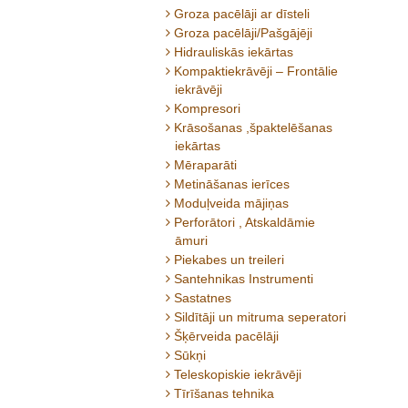
Groza pacēlāji ar dīsteli
Groza pacēlāji/Pašgājēji
Hidrauliskās iekārtas
Kompaktiekrāvēji – Frontālie
iekrāvēji
Kompresori
Krāsošanas ,špaktelēšanas
iekārtas
Mēraparāti
Metināšanas ierīces
Moduļveida mājiņas
Perforātori , Atskaldāmie
āmuri
Piekabes un treileri
Santehnikas Instrumenti
Sastatnes
Sildītāji un mitruma seperatori
Šķērveida pacēlāji
Sūkņi
Teleskopiskie iekrāvēji
Tīrīšanas tehnika