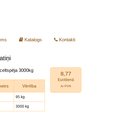
ums
Katalogs
Kontakti
atiņi
 celtspēja 3000kg
8,77
Eur/dienā
etrs
Vērtība
Ar PVN
95 kg
3000 kg