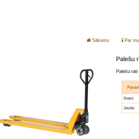
Sākums
Par m
Palešu r
Palešu rati
Param
Svars:
Jauda: