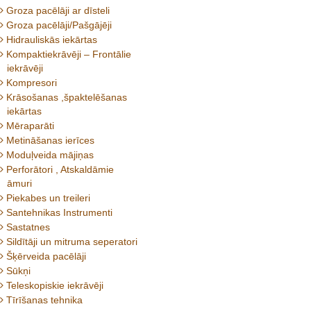
Groza pacēlāji ar dīsteli
Groza pacēlāji/Pašgājēji
Hidrauliskās iekārtas
Kompaktiekrāvēji – Frontālie
iekrāvēji
Kompresori
Krāsošanas ,špaktelēšanas
iekārtas
Mēraparāti
Metināšanas ierīces
Moduļveida mājiņas
Perforātori , Atskaldāmie
āmuri
Piekabes un treileri
Santehnikas Instrumenti
Sastatnes
Sildītāji un mitruma seperatori
Šķērveida pacēlāji
Sūkņi
Teleskopiskie iekrāvēji
Tīrīšanas tehnika