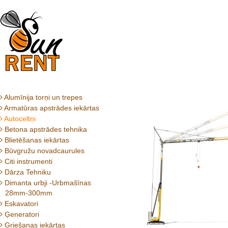
Alumīnija torņi un trepes
Armatūras apstrādes iekārtas
Autoceltņi
Betona apstrādes tehnika
Blietēšanas iekārtas
Būvgružu novadcaurules
Citi instrumenti
Dārza Tehniku
Dimanta urbji -Urbmašīnas
28mm-300mm
Eskavatori
Ģeneratori
Griešanas iekārtas