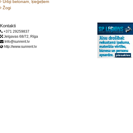
Urbji betonam, ķieģeļiem
Žogi
Kontakti
+371 29259837
Jelgavas 68/72, Rīga
Info@sunrent.lv
http://www.sunrent.lv