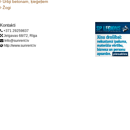
Urbji betonam, ķieģeļiem
Žogi
Kontakti
+371 29259837
Jelgavas 68/72, Rīga
Info@sunrent.lv
http://www.sunrent.lv