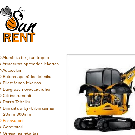
Alumīnija torņi un trepes
Armatūras apstrādes iekārtas
Autoceltņi
Betona apstrādes tehnika
Blietēšanas iekārtas
Būvgružu novadcaurules
Citi instrumenti
Dārza Tehniku
Dimanta urbji -Urbmašīnas
28mm-300mm
Eskavatori
Ģeneratori
Griešanas iekārtas