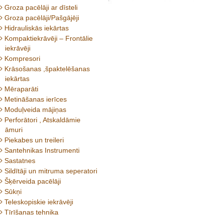
Groza pacēlāji ar dīsteli
Groza pacēlāji/Pašgājēji
Hidrauliskās iekārtas
Kompaktiekrāvēji – Frontālie
iekrāvēji
Kompresori
Krāsošanas ,špaktelēšanas
iekārtas
Mēraparāti
Metināšanas ierīces
Moduļveida mājiņas
Perforātori , Atskaldāmie
āmuri
Piekabes un treileri
Santehnikas Instrumenti
Sastatnes
Sildītāji un mitruma seperatori
Šķērveida pacēlāji
Sūkņi
Teleskopiskie iekrāvēji
Tīrīšanas tehnika