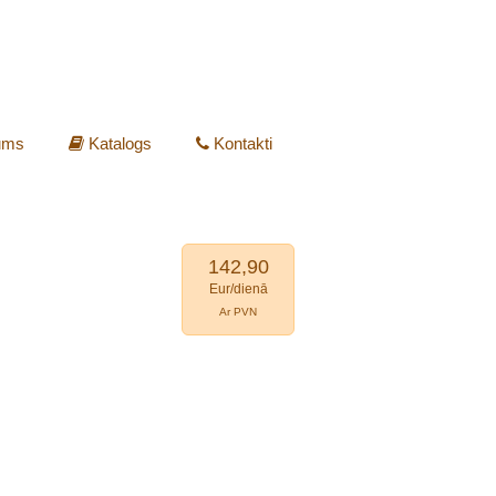
ums
Katalogs
Kontakti
142,90
Eur/dienā
Ar PVN