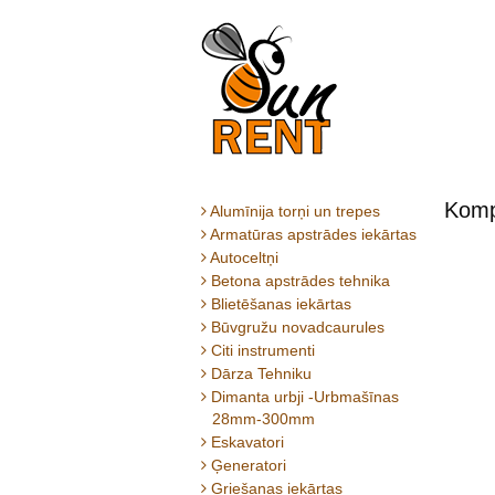
Komp
Alumīnija torņi un trepes
Armatūras apstrādes iekārtas
Autoceltņi
Betona apstrādes tehnika
Blietēšanas iekārtas
Būvgružu novadcaurules
Citi instrumenti
Dārza Tehniku
Dimanta urbji -Urbmašīnas
28mm-300mm
Eskavatori
Ģeneratori
Griešanas iekārtas