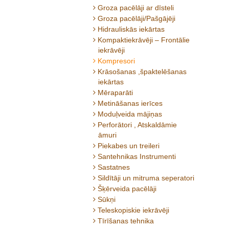
Groza pacēlāji ar dīsteli
Groza pacēlāji/Pašgājēji
Hidrauliskās iekārtas
Kompaktiekrāvēji – Frontālie
iekrāvēji
Kompresori
Krāsošanas ,špaktelēšanas
iekārtas
Mēraparāti
Metināšanas ierīces
Moduļveida mājiņas
Perforātori , Atskaldāmie
āmuri
Piekabes un treileri
Santehnikas Instrumenti
Sastatnes
Sildītāji un mitruma seperatori
Šķērveida pacēlāji
Sūkņi
Teleskopiskie iekrāvēji
Tīrīšanas tehnika