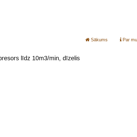
Sākums
Par m
resors līdz 10m3/min, dīzelis