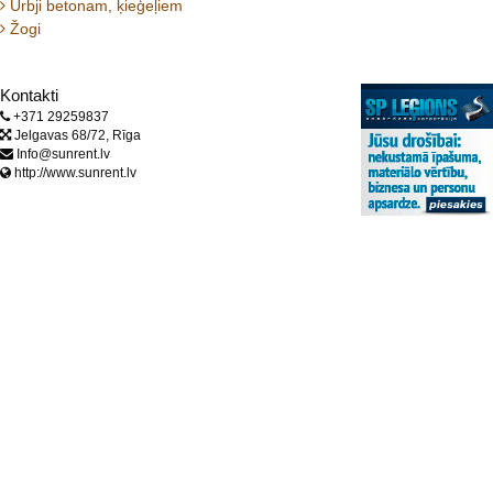
Urbji betonam, ķieģeļiem
Žogi
Kontakti
+371 29259837
Jelgavas 68/72, Rīga
Info@sunrent.lv
http://www.sunrent.lv