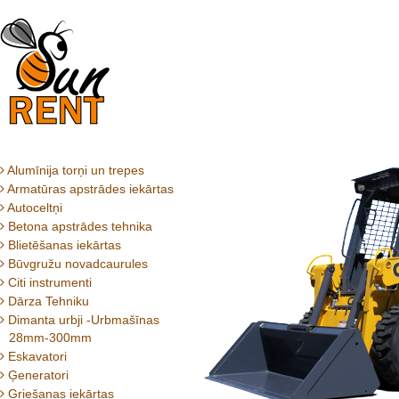
Alumīnija torņi un trepes
Armatūras apstrādes iekārtas
Autoceltņi
Betona apstrādes tehnika
Blietēšanas iekārtas
Būvgružu novadcaurules
Citi instrumenti
Dārza Tehniku
Dimanta urbji -Urbmašīnas
28mm-300mm
Eskavatori
Ģeneratori
Griešanas iekārtas