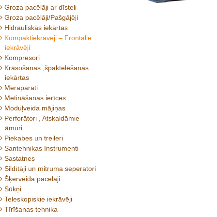
Groza pacēlāji ar dīsteli
Groza pacēlāji/Pašgājēji
Hidrauliskās iekārtas
Kompaktiekrāvēji – Frontālie
iekrāvēji
Kompresori
Krāsošanas ,špaktelēšanas
iekārtas
Mēraparāti
Metināšanas ierīces
Moduļveida mājiņas
Perforātori , Atskaldāmie
āmuri
Piekabes un treileri
Santehnikas Instrumenti
Sastatnes
Sildītāji un mitruma seperatori
Šķērveida pacēlāji
Sūkņi
Teleskopiskie iekrāvēji
Tīrīšanas tehnika