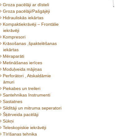
Groza pacēlāji ar dīsteli
Groza pacēlāji/Pašgājēji
Hidrauliskās iekārtas
Kompaktiekrāvēji – Frontālie
iekrāvēji
Kompresori
Krāsošanas ,špaktelēšanas
iekārtas
Mēraparāti
Metināšanas ierīces
Moduļveida mājiņas
Perforātori , Atskaldāmie
āmuri
Piekabes un treileri
Santehnikas Instrumenti
Sastatnes
Sildītāji un mitruma seperatori
Šķērveida pacēlāji
Sūkņi
Teleskopiskie iekrāvēji
Tīrīšanas tehnika