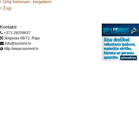
Urbji betonam, ķieģeļiem
Žogi
Kontakti
+371 29259837
Jelgavas 68/72, Rīga
Info@sunrent.lv
http://www.sunrent.lv