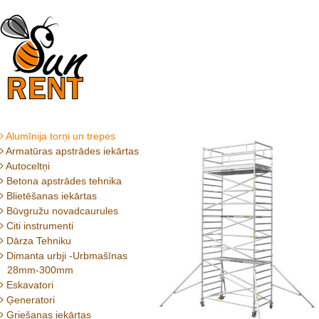
Alumīnija torņi un trepes
Armatūras apstrādes iekārtas
Autoceltņi
Betona apstrādes tehnika
Blietēšanas iekārtas
Būvgružu novadcaurules
Citi instrumenti
Dārza Tehniku
Dimanta urbji -Urbmašīnas
28mm-300mm
Eskavatori
Ģeneratori
Griešanas iekārtas