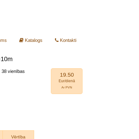
ums
Katalogs
Kontakti
 =10m
s 38 vienības
19.50
Eur/dienā
Ar PVN
Vērtība