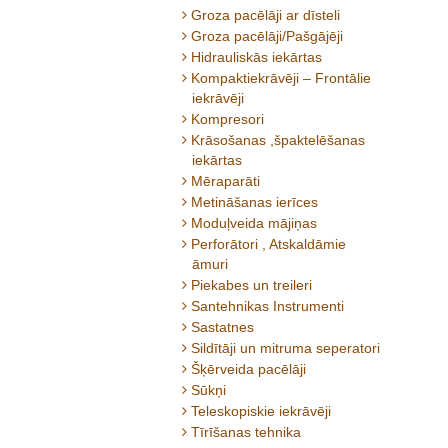
Groza pacēlāji ar dīsteli
Groza pacēlāji/Pašgājēji
Hidrauliskās iekārtas
Kompaktiekrāvēji – Frontālie
iekrāvēji
Kompresori
Krāsošanas ,špaktelēšanas
iekārtas
Mēraparāti
Metināšanas ierīces
Moduļveida mājiņas
Perforātori , Atskaldāmie
āmuri
Piekabes un treileri
Santehnikas Instrumenti
Sastatnes
Sildītāji un mitruma seperatori
Šķērveida pacēlāji
Sūkņi
Teleskopiskie iekrāvēji
Tīrīšanas tehnika