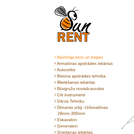
Alumīnija torņi un trepes
Armatūras apstrādes iekārtas
Autoceltņi
Betona apstrādes tehnika
Blietēšanas iekārtas
Būvgružu novadcaurules
Citi instrumenti
Dārza Tehniku
Dimanta urbji -Urbmašīnas
28mm-300mm
Eskavatori
Ģeneratori
Griešanas iekārtas